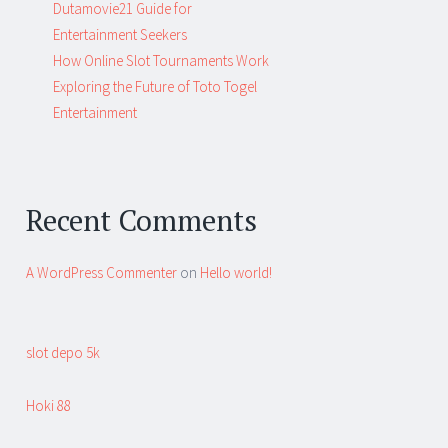
Dutamovie21 Guide for
Entertainment Seekers
How Online Slot Tournaments Work
Exploring the Future of Toto Togel
Entertainment
Recent Comments
A WordPress Commenter
on
Hello world!
slot depo 5k
Hoki 88