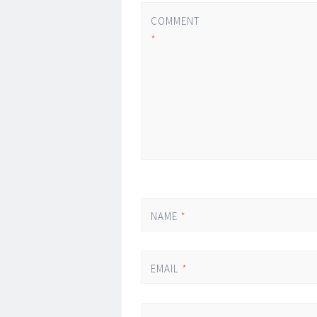
COMMENT
*
NAME
*
EMAIL
*