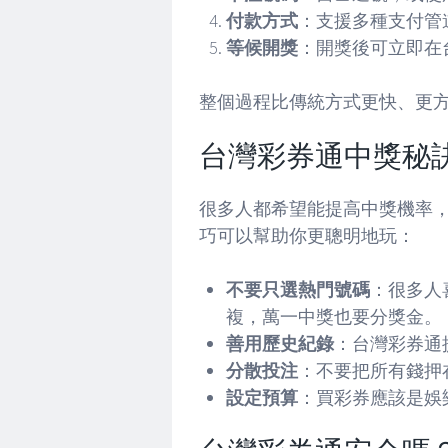
付款方式
：支援多種支付管
等候開獎
：開獎後可立即在
整個過程比傳統方式更快、更
台灣彩券通中獎秘
很多人都希望能提高中獎機率
巧可以幫助你更聰明地玩：
不要只選熱門號碼
：很多人
複，萬一中獎也要分獎金。
善用歷史紀錄
：台灣彩券通
分散投注
：不要把所有錢押
設定預算
：買彩券應該是娛