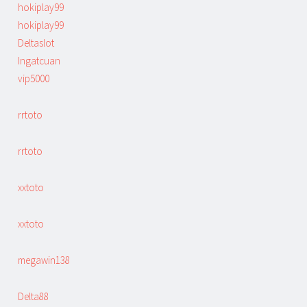
hokiplay99
hokiplay99
Deltaslot
Ingatcuan
vip5000
rrtoto
rrtoto
xxtoto
xxtoto
megawin138
Delta88