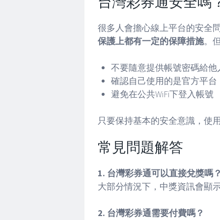
台灣彩券通安全嗎
很多人會擔心線上平台的安全
保護上都有一定的保障措施
。
不要隨意提供帳號密碼給他
確認自己使用的是官方平台
避免在公共WiFi下登入帳號
只要保持基本的安全意識，使
常見問題解答
1. 台灣彩券通可以直接兌獎嗎
大部分情況下，中獎資訊會顯
2. 台灣彩券通需要付費嗎？