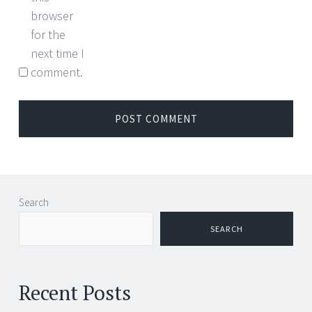
browser
for the
next time I
comment.
Search
SEARCH
Recent Posts