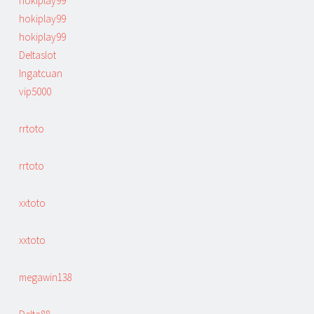
hokiplay99
hokiplay99
hokiplay99
Deltaslot
Ingatcuan
vip5000
rrtoto
rrtoto
xxtoto
xxtoto
megawin138