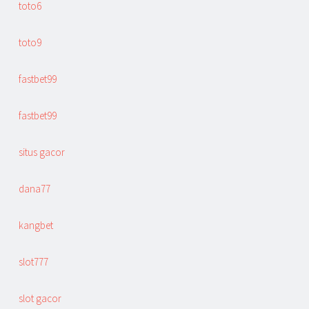
toto6
toto9
fastbet99
fastbet99
situs gacor
dana77
kangbet
slot777
slot gacor