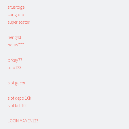
situs togel
kangtoto
super scatter
neng4d
harus777
orkay77
toto123
slot gacor
slot depo 10k
slot bet 100
LOGIN MAMEN123