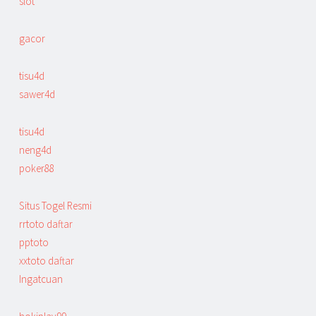
slot
gacor
tisu4d
sawer4d
tisu4d
neng4d
poker88
Situs Togel Resmi
rrtoto daftar
pptoto
xxtoto daftar
Ingatcuan