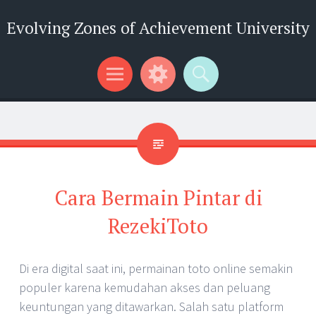
Evolving Zones of Achievement University
Menu
Widgets
Search
Cara Bermain Pintar di
RezekiToto
Di era digital saat ini, permainan toto online semakin
populer karena kemudahan akses dan peluang
keuntungan yang ditawarkan. Salah satu platform