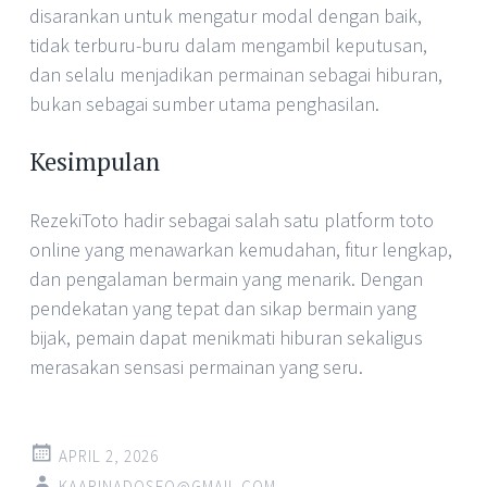
disarankan untuk mengatur modal dengan baik,
tidak terburu-buru dalam mengambil keputusan,
dan selalu menjadikan permainan sebagai hiburan,
bukan sebagai sumber utama penghasilan.
Kesimpulan
RezekiToto hadir sebagai salah satu platform toto
online yang menawarkan kemudahan, fitur lengkap,
dan pengalaman bermain yang menarik. Dengan
pendekatan yang tepat dan sikap bermain yang
bijak, pemain dapat menikmati hiburan sekaligus
merasakan sensasi permainan yang seru.
APRIL 2, 2026
KAARINADOSEO@GMAIL.COM