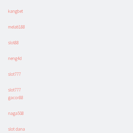
kangbet
melati188
slot88
neng4d
slot777
slot777
gacor88
naga508
slot dana