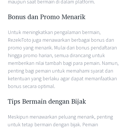
maupun saat bermain di dalam platform.
Bonus dan Promo Menarik
Untuk meningkatkan pengalaman bermain,
RezekiToto juga menawarkan berbagai bonus dan
promo yang menarik. Mulai dari bonus pendaftaran
hingga promo harian, semua dirancang untuk
memberikan nilai tambah bagi para pemain. Namun,
penting bagi pemain untuk memahami syarat dan
ketentuan yang berlaku agar dapat memanfaatkan
bonus secara optimal.
Tips Bermain dengan Bijak
Meskipun menawarkan peluang menarik, penting
untuk tetap bermain dengan bijak. Pemain